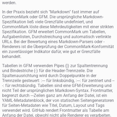
werden.
In der Praxis bezieht sich "Markdown" fast immer auf
CommonMark oder GFM. Die ursprüngliche Markdown-
Spezifikation ließ viele Grenzfälle undefiniert, und
CommonMark löste diese Mehrdeutigkeiten mit einer strikten
Spezifikation. GFM erweitert CommonMark um Tabellen,
Aufgabenlisten, Durchstreichung und automatisch verlinkte
URLs. Bei der Bewertung eines Markdown-Parsers oder -
Renderers ist die Überprüfung der CommonMark-Konformität
ein zuverlässiger Indikator dafür, wie gut er Grenzfälle
behandelt.
Tabellen in GFM verwenden Pipes (|) zur Spaltentrennung
und Bindestriche (-) für die Header-Trennzeile. Die
Spaltenausrichtung wird durch Doppelpunkte in der
Trennzeile gesteuert: :--- für linksbündig, :---: für zentriert und --
-: für rechtsbündig. Tabellen sind eine GFM-Erweiterung und
nicht Teil der ursprünglichen Markdown-Syntax. Frontmatter,
begrenzt durch ---Zeilen ganz am Anfang der Datei, ist ein
YAML-Metadatenblock, der von statischen Seitengeneratoren
für Seiten-Metadaten wie Titel, Datum, Layout und Tags
verwendet wird. GitHub rendert Frontmatter als Tabelle am
Anfang der Datei, obwohl nicht alle Renderer es verarbeiten.