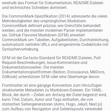
weshalb das Format für Dokumentation, README-Dateien
und technisches Schreiben dominiert.
Die CommonMark-Spezifikation (2014) adressierte die vielen
Mehrdeutigkeiten des ursprünglichen Markdown.
CommonMark definiert präzise, wie Grenzfälle behandelt
werden, und die meisten modernen Parser implementieren
sie. GitHub Flavored Markdown (GFM) erweitert
CommonMark um Tabellen, Aufgabenlisten, Durchstreichung,
automatisch verlinkte URLs und eingerahmte Codeblöcke mit
Syntaxhervorhebung.
GFM ist der De-facto-Standard für README-Dateien, Pull-
Request-Beschreibungen, Issue-Kommentare und
Dokumentationsseiten. Die meisten
Dokumentationsplattformen (Notion, Docusaurus, MkDocs,
GitBook) unterstützen GFM oder eine Obermenge davon.
Frontmatter ist eine gängige Konvention zum Hinzufügen
strukturierter Metadaten zu Markdown-Dateien. Ein YAML-
Block, der durch ---Zeilen am Anfang der Datei begrenzt wird,
kann Titel, Datum, Autor und Tags enthalten, die von
statischen Seitengeneratoren (Astro, Hugo, Jekyll, Next.js)
zum Aufbau von Navigation und Seitenlayouts verwendet