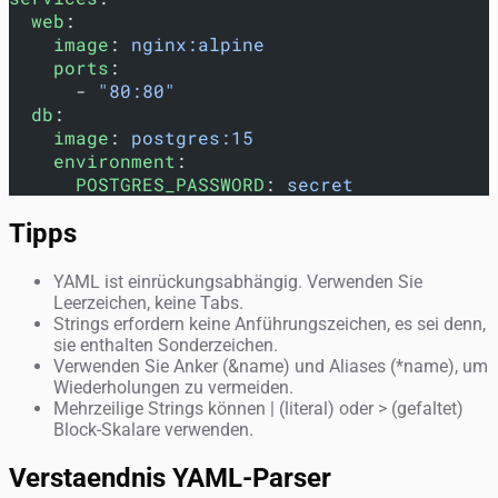
  web
:
    image
: 
nginx:alpine
    ports
:
      - 
"80:80"
  db
:
    image
: 
postgres:15
    environment
:
      POSTGRES_PASSWORD
: 
secret
Tipps
YAML ist einrückungsabhängig. Verwenden Sie
Leerzeichen, keine Tabs.
Strings erfordern keine Anführungszeichen, es sei denn,
sie enthalten Sonderzeichen.
Verwenden Sie Anker (&name) und Aliases (*name), um
Wiederholungen zu vermeiden.
Mehrzeilige Strings können | (literal) oder > (gefaltet)
Block-Skalare verwenden.
Verstaendnis YAML-Parser