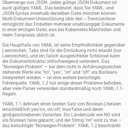
Obermenge von JSON: Jedes gültige JSON-Dokument ist
auch gültiges YAML. Das bedeutet, dass Sie YAML- und
JSON-Syntax innerhalb derselben Datei mischen können.
Multi-Dokument-Unterstützung über den ---Trennzeichner
ermöglicht das Einbetten mehrerer unabhängiger Dokumente
in einer einzigen Datei, was bei Kubernetes-Manifesten und
Helm-Templates üblich ist.
Die Hauptfalle von YAML ist seine Empfindlichkeit gegenüber
Leerzeichen. Tabs sind für die Einrückung nicht erlaubt (nur
Leerzeichen), und ein falsch ausgerichteter Schlüssel kann
die Dokumentstruktur stillschweigend verändern. Das
"Norwegen-Problem" — bei dem nicht in Anführungszeichen
stehende Werte wie "no", "yes", "on" und "off" als Booleans
interpretiert werden — ist eine weitere berüchtigte
Fehlerquelle. YAML 1.2 hat einige dieser Probleme behoben,
aber viele Parser verwenden standardmäßig noch YAML-1.1-
Regeln.
YAML 1.1 definiert einen breiten Satz von Boolean-Literalen
einschließlich yes/no, on/off, true/false und deren
großgeschriebenen Varianten. Ein Ländercode wie NO wird
als Boolean false geparst, und der String "on" wird zu true —
das berüchtigte "Norwegen-Problem". YAML 1.2 beschränkt