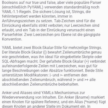
Booleans auf nur true und false, aber viele populäre Parser
(einschließlich PyYAML) verwenden standardmäßig noch
YAML-1.1-Regeln. Die sichere Lösung ist, Strings, die
fehlinterpretiert werden könnten, immer in
Anführungszeichen zu setzen. Tab-Zeichen sind für die
Einrückung ebenfalls strikt verboten; nur Leerzeichen sind
erlaubt, und ein Tab in der Einrückung verursacht einen
Parserfehler. Zwei Leerzeichen pro Ebene ist die gängigste
Konvention.
YAML bietet zwei Block-Skalar-Stile für mehrzeilige Strings.
Der literale Block-Skalar (|) bewahrt Zeilenumbrüche genau
wie geschrieben, was ihn ideal für eingebettete Skripte oder
SQL-Abfragen macht. Der gefaltete Block-Skalar (>) verbindet
aufeinanderfolgende Zeilen mit Leerzeichen, was gut für
lange Beschreibungen oder Absätze funktioniert. Beide Stile
unterstützen Modifikatoren: |- und >- entfernen den
abschließenden Zeilenumbruch, während |+ und >+ alle
abschließenden Zeilenumbrüche beibehalten.
Anker und Aliases sind YAMLs Mechanismus zur
Wiederverwendung von Inhalten. Ein Anker (&name) markiert
einen Knoten für spätere Referenz, und ein Alias (*name) fügt
diesen Knoten an anderer Stelle im Dokument ein. In