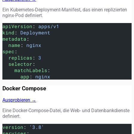
Ein Kubernetes-Deployment-Manifest, das einen replizierten
nginx-Pod definiert.
apiVersion
: 
apps/v1
kind
: 
Deployment
metadata
:
  name
: 
nginx
spec
:
  replicas
: 
3
  selector
:
    matchLabels
:
      app
: 
nginx
Docker Compose
Ausprobieren →
Eine Docker-Compose-Datei, die Web- und Datenbankdienste
definiert.
version
: 
'3.8'
services
: