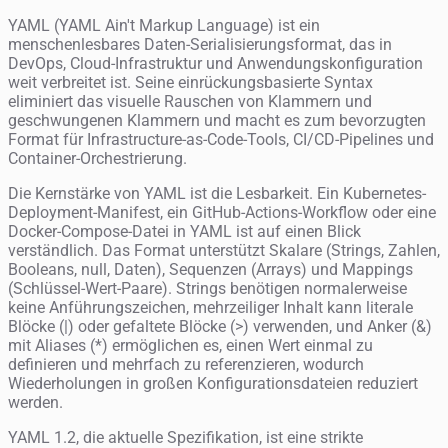
YAML (YAML Ain't Markup Language) ist ein
menschenlesbares Daten-Serialisierungsformat, das in
DevOps, Cloud-Infrastruktur und Anwendungskonfiguration
weit verbreitet ist. Seine einrückungsbasierte Syntax
eliminiert das visuelle Rauschen von Klammern und
geschwungenen Klammern und macht es zum bevorzugten
Format für Infrastructure-as-Code-Tools, CI/CD-Pipelines und
Container-Orchestrierung.
Die Kernstärke von YAML ist die Lesbarkeit. Ein Kubernetes-
Deployment-Manifest, ein GitHub-Actions-Workflow oder eine
Docker-Compose-Datei in YAML ist auf einen Blick
verständlich. Das Format unterstützt Skalare (Strings, Zahlen,
Booleans, null, Daten), Sequenzen (Arrays) und Mappings
(Schlüssel-Wert-Paare). Strings benötigen normalerweise
keine Anführungszeichen, mehrzeiliger Inhalt kann literale
Blöcke (|) oder gefaltete Blöcke (>) verwenden, und Anker (&)
mit Aliases (*) ermöglichen es, einen Wert einmal zu
definieren und mehrfach zu referenzieren, wodurch
Wiederholungen in großen Konfigurationsdateien reduziert
werden.
YAML 1.2, die aktuelle Spezifikation, ist eine strikte