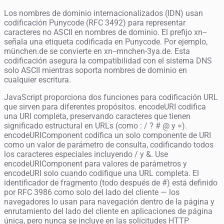
Los nombres de dominio internacionalizados (IDN) usan
codificación Punycode (RFC 3492) para representar
caracteres no ASCII en nombres de dominio. El prefijo xn--
señala una etiqueta codificada en Punycode. Por ejemplo,
münchen.de se convierte en xn--mnchen-3ya.de. Esta
codificación asegura la compatibilidad con el sistema DNS
solo ASCII mientras soporta nombres de dominio en
cualquier escritura.
JavaScript proporciona dos funciones para codificación URL
que sirven para diferentes propósitos. encodeURI codifica
una URI completa, preservando caracteres que tienen
significado estructural en URLs (como : / ? # @ y =).
encodeURIComponent codifica un solo componente de URI
como un valor de parámetro de consulta, codificando todos
los caracteres especiales incluyendo / y &. Use
encodeURIComponent para valores de parámetros y
encodeURI solo cuando codifique una URL completa. El
identificador de fragmento (todo después de #) está definido
por RFC 3986 como solo del lado del cliente — los
navegadores lo usan para navegación dentro de la página y
enrutamiento del lado del cliente en aplicaciones de página
única, pero nunca se incluye en las solicitudes HTTP