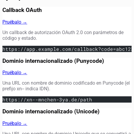
Callback OAuth
Pruébalo →
Un callback de autorización OAuth 2.0 con parámetros de
código y estado.
https://app.example.com/callback?code=abc123
Dominio internacionalizado (Punycode)
Pruébalo →
Una URL con nombre de dominio codificado en Punycode (el
prefijo xn-- indica IDN).
https://xn--mnchen-3ya.de/path
Dominio internacionalizado (Unicode)
Pruébalo →
Una URL con nombre de dominio Unicode que se convertirá a