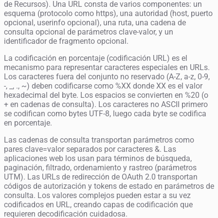
de Recursos). Una URL consta de varios componentes: un
esquema (protocolo como https), una autoridad (host, puerto
opcional, userinfo opcional), una ruta, una cadena de
consulta opcional de parámetros clave-valor, y un
identificador de fragmento opcional.
La codificación en porcentaje (codificación URL) es el
mecanismo para representar caracteres especiales en URLs.
Los caracteres fuera del conjunto no reservado (A-Z, a-z, 0-9,
-, _, ., ~) deben codificarse como %XX donde XX es el valor
hexadecimal del byte. Los espacios se convierten en %20 (o
+ en cadenas de consulta). Los caracteres no ASCII primero
se codifican como bytes UTF-8, luego cada byte se codifica
en porcentaje.
Las cadenas de consulta transportan parámetros como
pares clave=valor separados por caracteres &. Las
aplicaciones web los usan para términos de búsqueda,
paginación, filtrado, ordenamiento y rastreo (parámetros
UTM). Las URLs de redirección de OAuth 2.0 transportan
códigos de autorización y tokens de estado en parámetros de
consulta. Los valores complejos pueden estar a su vez
codificados en URL, creando capas de codificación que
requieren decodificación cuidadosa.