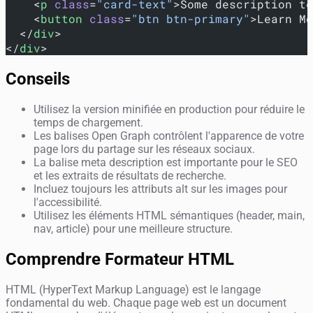
    <
p
 class
=
"card-text"
>Some description te
    <
button
 class
=
"btn btn-primary"
>Learn Mo
  </
div
>
</
div
>
Conseils
Utilisez la version minifiée en production pour réduire le
temps de chargement.
Les balises Open Graph contrôlent l'apparence de votre
page lors du partage sur les réseaux sociaux.
La balise meta description est importante pour le SEO
et les extraits de résultats de recherche.
Incluez toujours les attributs alt sur les images pour
l'accessibilité.
Utilisez les éléments HTML sémantiques (header, main,
nav, article) pour une meilleure structure.
Comprendre Formateur HTML
HTML (HyperText Markup Language) est le langage
fondamental du web. Chaque page web est un document