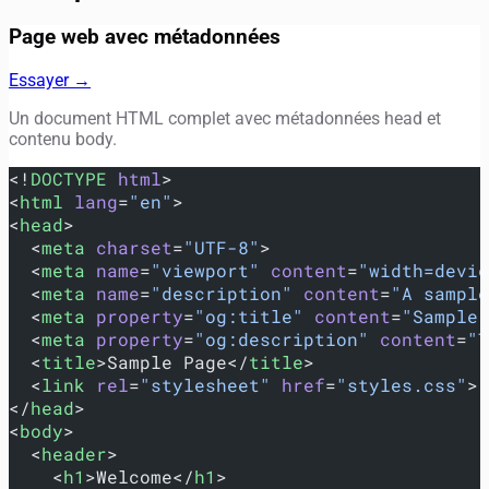
Page web avec métadonnées
Essayer →
Un document HTML complet avec métadonnées head et
contenu body.
<!
DOCTYPE
 html
>
<
html
 lang
=
"en"
>
<
head
>
  <
meta
 charset
=
"UTF-8"
>
  <
meta
 name
=
"viewport"
 content
=
"width=devic
  <
meta
 name
=
"description"
 content
=
"A sample
  <
meta
 property
=
"og:title"
 content
=
"Sample 
  <
meta
 property
=
"og:description"
 content
=
"T
  <
title
>Sample Page</
title
>
  <
link
 rel
=
"stylesheet"
 href
=
"styles.css"
>
</
head
>
<
body
>
  <
header
>
    <
h1
>Welcome</
h1
>