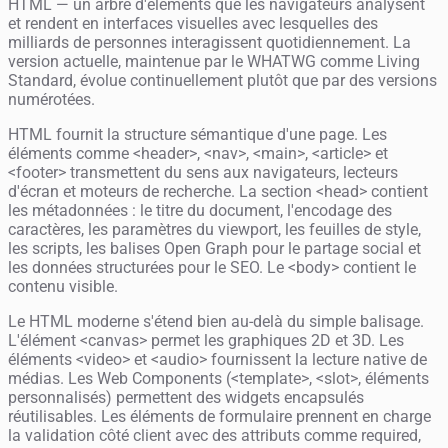
HTML — un arbre d'éléments que les navigateurs analysent
et rendent en interfaces visuelles avec lesquelles des
milliards de personnes interagissent quotidiennement. La
version actuelle, maintenue par le WHATWG comme Living
Standard, évolue continuellement plutôt que par des versions
numérotées.
HTML fournit la structure sémantique d'une page. Les
éléments comme <header>, <nav>, <main>, <article> et
<footer> transmettent du sens aux navigateurs, lecteurs
d'écran et moteurs de recherche. La section <head> contient
les métadonnées : le titre du document, l'encodage des
caractères, les paramètres du viewport, les feuilles de style,
les scripts, les balises Open Graph pour le partage social et
les données structurées pour le SEO. Le <body> contient le
contenu visible.
Le HTML moderne s'étend bien au-delà du simple balisage.
L'élément <canvas> permet les graphiques 2D et 3D. Les
éléments <video> et <audio> fournissent la lecture native de
médias. Les Web Components (<template>, <slot>, éléments
personnalisés) permettent des widgets encapsulés
réutilisables. Les éléments de formulaire prennent en charge
la validation côté client avec des attributs comme required,