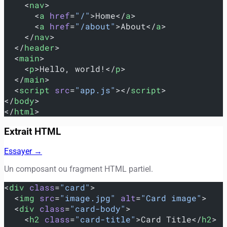
    <
nav
>
      <
a
 href
=
"/"
>Home</
a
>
      <
a
 href
=
"/about"
>About</
a
>
    </
nav
>
  </
header
>
  <
main
>
    <
p
>Hello, world!</
p
>
  </
main
>
  <
script
 src
=
"app.js"
></
script
>
</
body
>
</
html
>
Extrait HTML
Essayer →
Un composant ou fragment HTML partiel.
<
div
 class
=
"card"
>
  <
img
 src
=
"image.jpg"
 alt
=
"Card image"
>
  <
div
 class
=
"card-body"
>
    <
h2
 class
=
"card-title"
>Card Title</
h2
>