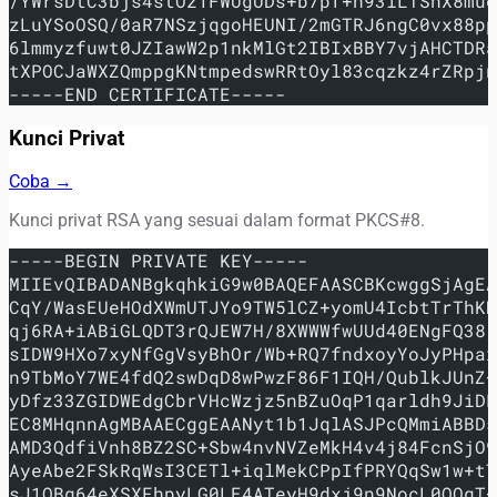
/YWrsDtC3bjs4stOz1FWUgUDs+b7pf+h93lLTShX8mue
zLuYSoOSQ/0aR7NSzjqgoHEUNI/2mGTRJ6ngC0vx88pp
6lmmyzfuwt0JZIawW2p1nkMlGt2IBIxBBY7vjAHCTDRa
tXPOCJaWXZQmppgKNtmpedswRRtOyl83cqzkz4rZRpjn
-----END CERTIFICATE-----
Kunci Privat
Coba →
Kunci privat RSA yang sesuai dalam format PKCS#8.
-----BEGIN PRIVATE KEY-----
MIIEvQIBADANBgkqhkiG9w0BAQEFAASCBKcwggSjAgEA
CqY/WasEUeHOdXWmUTJYo9TW5lCZ+yomU4IcbtTrThKH
qj6RA+iABiGLQDT3rQJEW7H/8XWWWfwUUd40ENgFQ38r
sIDW9HXo7xyNfGgVsyBhOr/Wb+RQ7fndxoyYoJyPHpax
n9TbMoY7WE4fdQ2swDqD8wPwzF86F1IQH/QublkJUnZ+
yDfz33ZGIDWEdgCbrVHcWzjz5nBZuOqP1qarldh9JiDL
EC8MHqnnAgMBAAECggEAANyt1b1JqlASJPcQMmiABBDs
AMD3QdfiVnh8BZ2SC+Sbw4nvNVZeMkH4v4j84FcnSjO9
AyeAbe2FSkRqWsI3CETl+iqlMekCPpIfPRYQqSw1w+tT
sJ1QBq64eXSXFhpyLG0LE4ATeyH9dxj9n9NocL0QOqT+