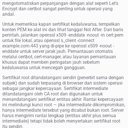
mengotomatiskan perpanjangan dengan alat seperti Let's
Encrypt dan certbot sangat penting untuk operasi yang
andal.
Untuk memeriksa kapan sertifikat kedaluwarsa, tempelkan
konten PEM ke alat ini dan lihat tanggal Not After. Dari baris
perintah, jalankan openssl x509 -enddate -noout -in cert.pem
untuk file lokal, atau openssl s_client -connect
example.com:443 yang di-pipe ke openssl x509 -noout -
enddate untuk server jarak jauh. Pemantauan otomatis
melalui certbot, cert-manager, atau layanan pemantauan
khusus dapat memberi peringatan jauh sebelum
kedaluwarsa untuk mencegah gangguan.
Sertifikat root ditandatangani sendiri (penerbit sama dengan
subjek) dan sudah terpasang di browser dan sistem operasi
sebagai jangkar kepercayaan. Sertifikat intermediate
ditandatangani oleh CA root dan digunakan untuk
menandatangani sertifikat entitas akhir. Rantai kepercayaan
ini melindungi kunci root — jika intermediate dikompromikan,
hanya intermediate tersebut yang dicabut bukan root. Server
harus mengirim rantai lengkap (entitas akhir plus semua
intermediate) tetapi tidak boleh menyertakan sertifikat root
itu sendiri.