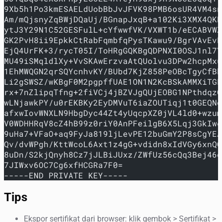
9Xb5h1Po3kmESAELdUobBbJvJFVK98PMB6osUR4VM4sn
Am/mQjsnyZqBWjDQaUj/BGnapJxqB+a102Ki3XMX4QKB
ytJ3Y29N1C52GESFulL+cYfwwfVK/VXWT1b/eECABVWZ
GK2PvH8ii9EpkkCtRabFqmbfqPysTKawu9/BgrVAvEvR
EjQ4UrFK+3/rycT05I/ToHRgGQKBgQDPNXI0OSJ1nl7Y
MU49iSMqldlXy+VvSKAwErzvaAtQUolvu3DPw2hcpMxu
1EhMWQGN2qrSQYcnhvKY/BUbd7KjZ858PeOBcTgyCfBk
Li2gSWSZ/wKBgF0M2pgpffUAE1ON1N2KcBSkAMMXiTGP
rx+7nZlipqTfng+2fiVCj4jBZVJgQUjEOBG1NPthdqzO
wLNjawkPY/u0rEKBKy2EyDMVuT6iaZOUTiqj1t0GEQNo
afxwIovWNXLN9HbgDyc44Zt4yUqcpXZ0jVL4ld0+wzum
V0WDHHRqV8cZ4hB99z0riY0AnPFeilgB6X5Lqj3GkIwe
9uHa7+VFaO+aq9FyJa819ljLevPE12buGmY2P8sCgYEA
Qv/dvWPgh/KttWcoL6Axt1z4gG+vdidn8xIdVGy6xnQO
8uDn/S2kjQnyh8Cz7jJLBiJUxz/ZWfUz56cQq3Bej46o
7JIWxv6OC7Cg6xfHCGRa7F0=
-----END PRIVATE KEY-----
Tips
Ekspor sertifikat dari browser: klik gembok > Sertifikat >