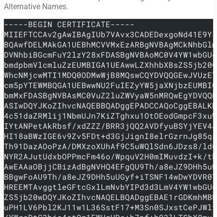
Alternative Names.
-----BEGIN CERTIFICATE-----
MIIEFTCCAv2gAwIBAgIUb7VAvx3CADEDexgoNd41E9Y5
BQAwfDELMAkGA1UEBhMCVVMxEzARBgNVBAgMCkNhbGlm
DVNhbiBGcmFuY2lzY28xFDASBgNVBAoMC0V4YW1wbGUg
bmdpbmVlcmluZzEUMBIGA1UEAwwLZXhhbXBsZS5jb20w
WhcNMjcwMTI1MDQ0ODMwWjB8MQswCQYDVQQGEwJVUzET
cm5pYTEWMBQGA1UEBwwNU2FuIEZyYW5jaXNjbzEUMBIG
bmMxFDASBgNVBAsMC0VuZ2luZWVyaW5nMRQwEgYDVQQD
ASIwDQYJKoZIhvcNAQEBBQADggEPADCCAQoCggEBALKN
4c51daZRMlij1NbmUJn7KiZTghxu1OtOEodGmpcF3xuW
IYtANPetAkRbsf/xdZZZ/BRR3jQQ2AVDfyuBSYjYEV4J
HI18aBWzIGE6v9Zv5FDt+d3GjJignI8elrGzrnJg85qs
Th91DazAOoPzA/DMXzoXUhAf9C5uWQlSdn6JDzs8/ld0
NYR2AJutUdxbOPPmcFm46o/WpquV2H0mIMuvdzI+k/tk
AwEAAaOBjjCBizAdBgNVHQ4EFgQU9Th/a8eJZ9DHh5uU
BBgwFoAU9Th/a8eJZ9DHh5uUGyf+iTSNF14wDwYDVR0T
HREEMTAvggtleGFtcGxlLmNvbYIPd3d3LmV4YW1wbGUu
ZS5jb20wDQYJKoZIhvcNAQELBQADggEBAE1rGDKmhMBk
uPH1LV6Pbl2KJ11w1L36SstF17+M3Sn0SJxstCePJWlf