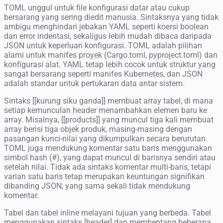
TOML unggul untuk file konfigurasi datar atau cukup
bersarang yang sering diedit manusia. Sintaksnya yang tidak
ambigu menghindari jebakan YAML seperti koersi boolean
dan error indentasi, sekaligus lebih mudah dibaca daripada
JSON untuk keperluan konfigurasi. TOML adalah pilihan
alami untuk manifes proyek (Cargo.toml, pyproject.toml) dan
konfigurasi alat. YAML tetap lebih cocok untuk struktur yang
sangat bersarang seperti manifes Kubernetes, dan JSON
adalah standar untuk pertukaran data antar sistem.
Sintaks [[kurung siku ganda]] membuat array tabel, di mana
setiap kemunculan header menambahkan elemen baru ke
array. Misalnya, [[products]] yang muncul tiga kali membuat
array berisi tiga objek produk, masing-masing dengan
pasangan kunci-nilai yang dikumpulkan secara berurutan.
TOML juga mendukung komentar satu baris menggunakan
simbol hash (#), yang dapat muncul di barisnya sendiri atau
setelah nilai. Tidak ada sintaks komentar multi-baris, tetapi
varian satu baris tetap merupakan keuntungan signifikan
dibanding JSON, yang sama sekali tidak mendukung
komentar.
Tabel dan tabel inline melayani tujuan yang berbeda. Tabel
menggunakan sintaks [header] dan membentang beberapa