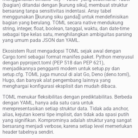
(bagian) ditandai dengan [kurung siku], membuat struktur
bersarang tanpa sensitivitas indentasi. Array tabel
menggunakan [[kurung siku ganda]] untuk mendefinisikan
bagian yang berulang. TOML secara native mendukung
string, integer, float, boolean, tanggal, waktu, dan date-time
sebagai tipe kelas satu, menghilangkan ambiguitas parsing
yang umum pada JSON dan YAML.
Ekosistem Rust mengadopsi TOML sejak awal dengan
Cargo.toml sebagai format manifes paket. Python menyusul
dengan pyproject.toml (PEP 518 dan PEP 621),
menjadikannya pengganti modern untuk setup.py dan
setup.cfg. TOML juga muncul di alat Go, Deno (deno.toml),
Hugo, dan banyak alat pengembang lainnya yang
menghargai konfigurasi eksplisit dan mudah dibaca.
TOML menukar fleksibilitas dengan prediktabilitas. Berbeda
dengan YAML, hanya ada satu cara untuk
merepresentasikan setiap struktur data. Tidak ada anchor,
alias, kejutan koersi tipe implisit, dan tidak ada spasi putih
yang signifikan. Komprominya adalah struktur yang sangat
bersarang menjadi verbose, karena setiap level memerlukan
header tabelnya sendiri.