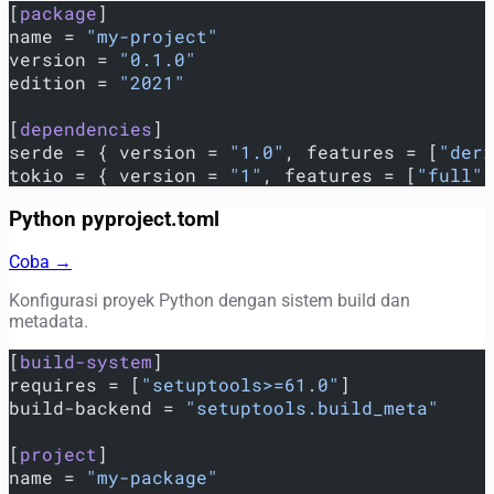
[
package
]
name = 
"my-project"
version = 
"0.1.0"
edition = 
"2021"
[
dependencies
]
serde = { version = 
"1.0"
, features = [
"deri
tokio = { version = 
"1"
, features = [
"full"
]
Python pyproject.toml
Coba →
Konfigurasi proyek Python dengan sistem build dan
metadata.
[
build-system
]
requires = [
"setuptools>=61.0"
]
build-backend = 
"setuptools.build_meta"
[
project
]
name = 
"my-package"