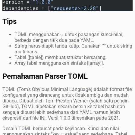
version = 
"1.0.0"
dependencies = [
"requests>=2.28"
]
Tips
TOML menggunakan = untuk pasangan kunci-nilai,
berbeda dengan titik dua pada YAML.
String harus diapit tanda kutip. Gunakan """ untuk string
multi-baris.
Tabel ([table]) membuat struktur bersarang.
Array tabel menggunakan sintaks [[array]].
Pemahaman Parser TOML
TOML (Tom's Obvious Minimal Language) adalah format file
konfigurasi yang dirancang untuk tidak ambigu dan mudah
dibaca. Dibuat oleh Tom Preston-Werner (salah satu pendiri
GitHub), TOML dipetakan secara bersih ke tabel hash dan
sengaja dibuat lebih sederhana dari YAML namun lebih
ekspresif dari file INI. Versi 1.0.0 diresmikan pada 2021.
Desain TOML berpusat pada kejelasan. Kunci dan nilai
menggunakan sintaks "key = value" yang sederhana. Tabel