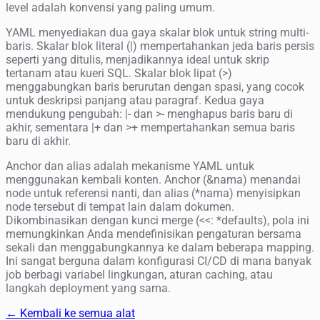
level adalah konvensi yang paling umum.
YAML menyediakan dua gaya skalar blok untuk string multi-
baris. Skalar blok literal (|) mempertahankan jeda baris persis
seperti yang ditulis, menjadikannya ideal untuk skrip
tertanam atau kueri SQL. Skalar blok lipat (>)
menggabungkan baris berurutan dengan spasi, yang cocok
untuk deskripsi panjang atau paragraf. Kedua gaya
mendukung pengubah: |- dan >- menghapus baris baru di
akhir, sementara |+ dan >+ mempertahankan semua baris
baru di akhir.
Anchor dan alias adalah mekanisme YAML untuk
menggunakan kembali konten. Anchor (&nama) menandai
node untuk referensi nanti, dan alias (*nama) menyisipkan
node tersebut di tempat lain dalam dokumen.
Dikombinasikan dengan kunci merge (<<: *defaults), pola ini
memungkinkan Anda mendefinisikan pengaturan bersama
sekali dan menggabungkannya ke dalam beberapa mapping.
Ini sangat berguna dalam konfigurasi CI/CD di mana banyak
job berbagi variabel lingkungan, aturan caching, atau
langkah deployment yang sama.
← Kembali ke semua alat