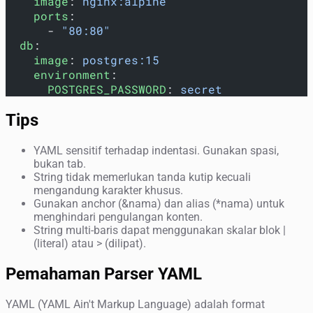
    image
: 
nginx:alpine
    ports
:
      - 
"80:80"
  db
:
    image
: 
postgres:15
    environment
:
      POSTGRES_PASSWORD
: 
secret
Tips
YAML sensitif terhadap indentasi. Gunakan spasi,
bukan tab.
String tidak memerlukan tanda kutip kecuali
mengandung karakter khusus.
Gunakan anchor (&nama) dan alias (*nama) untuk
menghindari pengulangan konten.
String multi-baris dapat menggunakan skalar blok |
(literal) atau > (dilipat).
Pemahaman Parser YAML
YAML (YAML Ain't Markup Language) adalah format