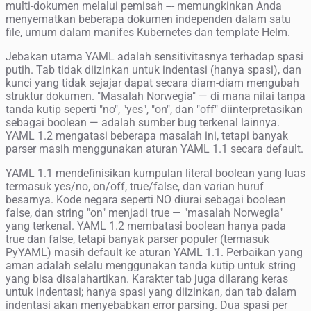
multi-dokumen melalui pemisah --- memungkinkan Anda
menyematkan beberapa dokumen independen dalam satu
file, umum dalam manifes Kubernetes dan template Helm.
Jebakan utama YAML adalah sensitivitasnya terhadap spasi
putih. Tab tidak diizinkan untuk indentasi (hanya spasi), dan
kunci yang tidak sejajar dapat secara diam-diam mengubah
struktur dokumen. "Masalah Norwegia" — di mana nilai tanpa
tanda kutip seperti "no", "yes", "on", dan "off" diinterpretasikan
sebagai boolean — adalah sumber bug terkenal lainnya.
YAML 1.2 mengatasi beberapa masalah ini, tetapi banyak
parser masih menggunakan aturan YAML 1.1 secara default.
YAML 1.1 mendefinisikan kumpulan literal boolean yang luas
termasuk yes/no, on/off, true/false, dan varian huruf
besarnya. Kode negara seperti NO diurai sebagai boolean
false, dan string "on" menjadi true — "masalah Norwegia"
yang terkenal. YAML 1.2 membatasi boolean hanya pada
true dan false, tetapi banyak parser populer (termasuk
PyYAML) masih default ke aturan YAML 1.1. Perbaikan yang
aman adalah selalu menggunakan tanda kutip untuk string
yang bisa disalahartikan. Karakter tab juga dilarang keras
untuk indentasi; hanya spasi yang diizinkan, dan tab dalam
indentasi akan menyebabkan error parsing. Dua spasi per