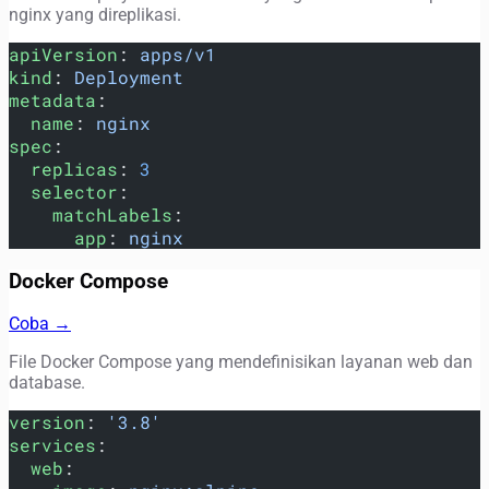
nginx yang direplikasi.
apiVersion
: 
apps/v1
kind
: 
Deployment
metadata
:
  name
: 
nginx
spec
:
  replicas
: 
3
  selector
:
    matchLabels
:
      app
: 
nginx
Docker Compose
Coba →
File Docker Compose yang mendefinisikan layanan web dan
database.
version
: 
'3.8'
services
:
  web
: