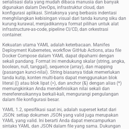
serialisasi data yang mudah dibaca manusia dan banyak
digunakan dalam DevOps, infrastruktur cloud, dan
konfigurasi aplikasi. Sintaksnya yang berbasis indentasi
menghilangkan kebisingan visual dari tanda kurung siku dan
kurung kurawal, menjadikannya format pilihan untuk alat
infrastructure-as-code, pipeline CI/CD, dan orkestrasi
container.
Kekuatan utama YAML adalah keterbacaan. Manifes
Deployment Kubernetes, workflow GitHub Actions, atau file
Docker Compose dalam YAML dapat dipahami dengan
sekali pandang. Format ini mendukung skalar (string, angka,
boolean, null, tanggal), sequence (array), dan mapping
(pasangan kunci-nilai). String biasanya tidak memerlukan
tanda kutip, konten multi-baris dapat menggunakan blok
literal (|) atau blok lipat (>), dan anchor (&) dengan alias (*)
memungkinkan Anda mendefinisikan nilai sekali dan
mereferensikannya berkali-kali, mengurangi pengulangan
dalam file konfigurasi besar.
YAML 1.2, spesifikasi saat ini, adalah superset ketat dari
JSON: setiap dokumen JSON yang valid juga merupakan
YAML yang valid. Ini berarti Anda dapat mencampurkan
sintaks YAML dan JSON dalam file yang sama. Dukungan