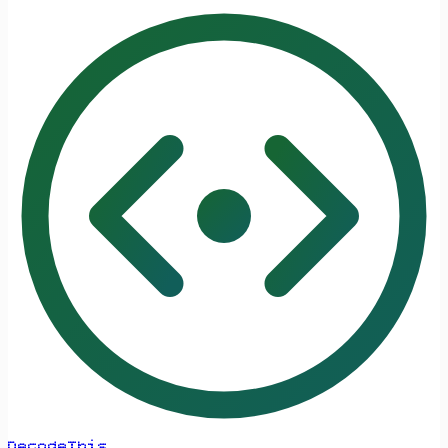
DecodeThis