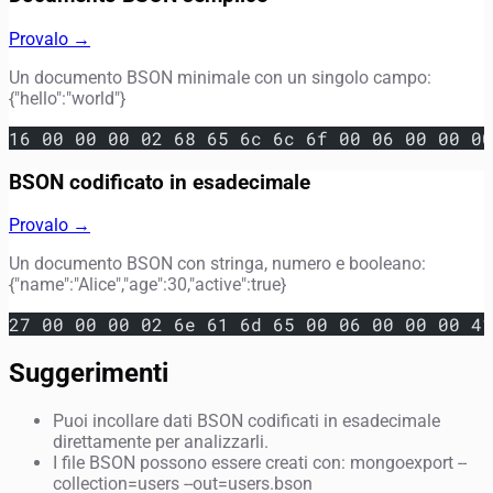
Provalo →
Un documento BSON minimale con un singolo campo:
{"hello":"world"}
16 00 00 00 02 68 65 6c 6c 6f 00 06 00 00 00
BSON codificato in esadecimale
Provalo →
Un documento BSON con stringa, numero e booleano:
{"name":"Alice","age":30,"active":true}
27 00 00 00 02 6e 61 6d 65 00 06 00 00 00 41
Suggerimenti
Puoi incollare dati BSON codificati in esadecimale
direttamente per analizzarli.
I file BSON possono essere creati con: mongoexport --
collection=users --out=users.bson