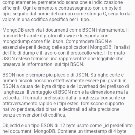
completamente, permettendo scansione e indicizzazione
efficienti. Ogni elemento e contrassegnato con un byte di
tipo, seguito dal nome del campo come stringa C, seguito dal
valore in una codifica specifica per il tipo.
MongoDB archivia i documenti come BSON internamente, li
trasmette tramite il protocollo wire e li esporta con
mongodump come file .bson. Comprendere BSON e
essenziale per il debug delle applicazioni MongoDB, l'analisi
dei file di dump e il lavoro con il protocollo wire. Il formato
JSON esteso fornisce una rappresentazione leggibile che
preserva le informazioni sui tipi BSON.
BSON non e sempre piu piccolo di JSON. Stringhe corte e
numeri piccoli possono effettivamente essere piu grandi in
BSON a causa del byte di tipo e dell'overhead del prefisso di
lunghezza. Il vantaggio di BSON non e la dimensione ma la
velocita: il formato prefissato dalla lunghezza consente un
attraversamento rapido e i tipi estesi forniscono supporto
nativo per date, dati binari e decimali ad alta precisione
senza convenzioni di codifica.
ObjectId e un tipo BSON di 12 byte usato come _id predefinito
nei documenti MongoDB. Contiene un timestamp di 4 byte