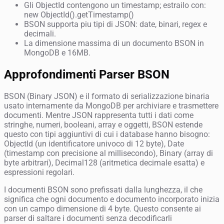
Gli ObjectId contengono un timestamp; estrailo con:
new ObjectId().getTimestamp()
BSON supporta piu tipi di JSON: date, binari, regex e
decimali.
La dimensione massima di un documento BSON in
MongoDB e 16MB.
Approfondimenti Parser BSON
BSON (Binary JSON) e il formato di serializzazione binaria
usato internamente da MongoDB per archiviare e trasmettere
documenti. Mentre JSON rappresenta tutti i dati come
stringhe, numeri, booleani, array e oggetti, BSON estende
questo con tipi aggiuntivi di cui i database hanno bisogno:
ObjectId (un identificatore univoco di 12 byte), Date
(timestamp con precisione al millisecondo), Binary (array di
byte arbitrari), Decimal128 (aritmetica decimale esatta) e
espressioni regolari.
I documenti BSON sono prefissati dalla lunghezza, il che
significa che ogni documento e documento incorporato inizia
con un campo dimensione di 4 byte. Questo consente ai
parser di saltare i documenti senza decodificarli