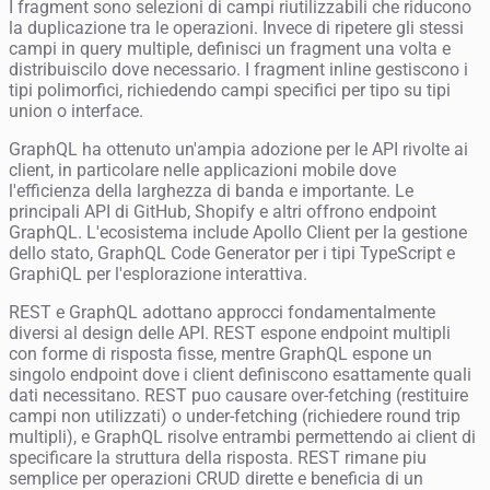
I fragment sono selezioni di campi riutilizzabili che riducono
la duplicazione tra le operazioni. Invece di ripetere gli stessi
campi in query multiple, definisci un fragment una volta e
distribuiscilo dove necessario. I fragment inline gestiscono i
tipi polimorfici, richiedendo campi specifici per tipo su tipi
union o interface.
GraphQL ha ottenuto un'ampia adozione per le API rivolte ai
client, in particolare nelle applicazioni mobile dove
l'efficienza della larghezza di banda e importante. Le
principali API di GitHub, Shopify e altri offrono endpoint
GraphQL. L'ecosistema include Apollo Client per la gestione
dello stato, GraphQL Code Generator per i tipi TypeScript e
GraphiQL per l'esplorazione interattiva.
REST e GraphQL adottano approcci fondamentalmente
diversi al design delle API. REST espone endpoint multipli
con forme di risposta fisse, mentre GraphQL espone un
singolo endpoint dove i client definiscono esattamente quali
dati necessitano. REST puo causare over-fetching (restituire
campi non utilizzati) o under-fetching (richiedere round trip
multipli), e GraphQL risolve entrambi permettendo ai client di
specificare la struttura della risposta. REST rimane piu
semplice per operazioni CRUD dirette e beneficia di un