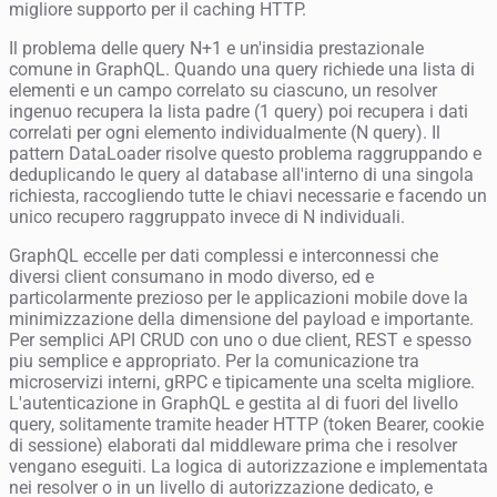
migliore supporto per il caching HTTP.
Il problema delle query N+1 e un'insidia prestazionale
comune in GraphQL. Quando una query richiede una lista di
elementi e un campo correlato su ciascuno, un resolver
ingenuo recupera la lista padre (1 query) poi recupera i dati
correlati per ogni elemento individualmente (N query). Il
pattern DataLoader risolve questo problema raggruppando e
deduplicando le query al database all'interno di una singola
richiesta, raccogliendo tutte le chiavi necessarie e facendo un
unico recupero raggruppato invece di N individuali.
GraphQL eccelle per dati complessi e interconnessi che
diversi client consumano in modo diverso, ed e
particolarmente prezioso per le applicazioni mobile dove la
minimizzazione della dimensione del payload e importante.
Per semplici API CRUD con uno o due client, REST e spesso
piu semplice e appropriato. Per la comunicazione tra
microservizi interni, gRPC e tipicamente una scelta migliore.
L'autenticazione in GraphQL e gestita al di fuori del livello
query, solitamente tramite header HTTP (token Bearer, cookie
di sessione) elaborati dal middleware prima che i resolver
vengano eseguiti. La logica di autorizzazione e implementata
nei resolver o in un livello di autorizzazione dedicato, e