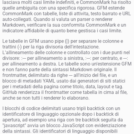
lasciava molti casi limite indefiniti, e CommonMark ha risolto
quelle ambiguita con una specifica rigorosa. GFM estende
CommonMark con tabelle, liste di attivita, testo barrato e URL
auto-collegati. Quando si valuta un parser o renderer
Markdown, verificare la sua conformita CommonMark e un
indicatore affidabile di quanto bene gestisca i casi limite.
Le tabelle in GFM usano pipe (|) per separare le colonne e
trattini (-) per la riga divisoria dell'intestazione.
L'allineamento delle colonne e controllato con i due punti nel
divisore: :--- per allineamento a sinistra, :---: per centrato, e ---:
per allineamento a destra. Le tabelle sono un'estensione GFM
e non fanno parte della sintassi Markdown originale. Il
frontmatter, delimitato da righe --- all'inizio del file, e un
blocco di metadati YAML usato dai generatori di siti statici
per i metadati della pagina come titolo, data, layout e tag.
GitHub renderizza il frontmatter come tabella in cima al file,
anche se non tutti i renderer lo elaborano.
I blocchi di codice delimitati usano tripli backtick con un
identificatore di linguaggio opzionale dopo i backtick di
apertura, ad esempio una riga con tre backtick seguita da
"javascript" avvia un blocco JavaScript con evidenziazione
della sintassi. Gli identificatori di linguaggio disponibili