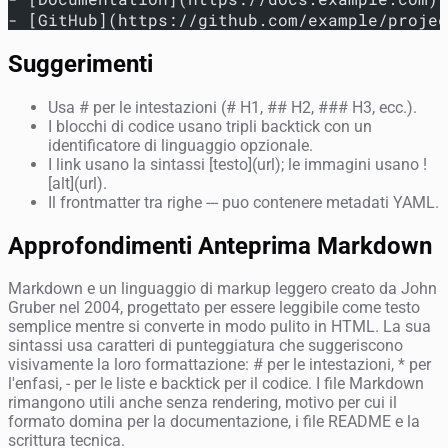
- [GitHub](https://github.com/example/projec
Suggerimenti
Usa # per le intestazioni (# H1, ## H2, ### H3, ecc.).
I blocchi di codice usano tripli backtick con un
identificatore di linguaggio opzionale.
I link usano la sintassi [testo](url); le immagini usano !
[alt](url).
Il frontmatter tra righe --- puo contenere metadati YAML.
Approfondimenti Anteprima Markdown
Markdown e un linguaggio di markup leggero creato da John
Gruber nel 2004, progettato per essere leggibile come testo
semplice mentre si converte in modo pulito in HTML. La sua
sintassi usa caratteri di punteggiatura che suggeriscono
visivamente la loro formattazione: # per le intestazioni, * per
l'enfasi, - per le liste e backtick per il codice. I file Markdown
rimangono utili anche senza rendering, motivo per cui il
formato domina per la documentazione, i file README e la
scrittura tecnica.