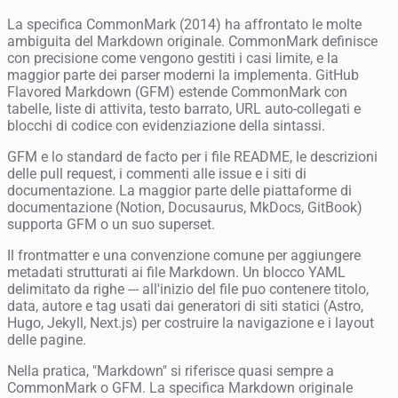
La specifica CommonMark (2014) ha affrontato le molte
ambiguita del Markdown originale. CommonMark definisce
con precisione come vengono gestiti i casi limite, e la
maggior parte dei parser moderni la implementa. GitHub
Flavored Markdown (GFM) estende CommonMark con
tabelle, liste di attivita, testo barrato, URL auto-collegati e
blocchi di codice con evidenziazione della sintassi.
GFM e lo standard de facto per i file README, le descrizioni
delle pull request, i commenti alle issue e i siti di
documentazione. La maggior parte delle piattaforme di
documentazione (Notion, Docusaurus, MkDocs, GitBook)
supporta GFM o un suo superset.
Il frontmatter e una convenzione comune per aggiungere
metadati strutturati ai file Markdown. Un blocco YAML
delimitato da righe --- all'inizio del file puo contenere titolo,
data, autore e tag usati dai generatori di siti statici (Astro,
Hugo, Jekyll, Next.js) per costruire la navigazione e i layout
delle pagine.
Nella pratica, "Markdown" si riferisce quasi sempre a
CommonMark o GFM. La specifica Markdown originale