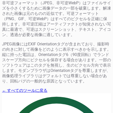
非可逆フォーマット（JPEG、非可逆WebP）はファイルサイ
ズを小さくするために画像データの一部を破棄します。解凍
された画像は元のものの近似です。可逆フォーマット
（PNG、GIF、可逆WebP）はすべてのピクセルを正確に保
持します。非可逆圧縮はアーティファクトが知覚されない写
真に最適で、可逆はスクリーンショット、テキスト、アイコ
ン、透過が必要な画像に適しています。
JPEG画像にはEXIF Orientationタグが含まれており、撮影時
の向きに対して画像をどのように表示すべきかを示します。
縦に持った電話は、Orientationタグ6（90度回転）でランド
スケープ方向にピクセルを保存する場合があります。一部の
ソフトウェアはこのタグを無視し、生のピクセル方向で表示
します。モダンブラウザはOrientationタグを尊重しますが、
画像処理ライブラリはデフォルトでは尊重しない場合があ
り、回転バグの一般的な原因となっています。
← すべてのツールに戻る