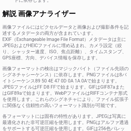
トに依存します。
解説 画像アナライザー
画像ファイルにはピクセルデータと画像および撮影条件を記
述するメタデータの両方が含まれています。
EXIF（Exchangeable Image File Format）メタデータは主に
JPEGおよびHEICファイルに埋め込まれ、カメラ設定（絞
り、シャッター速度、ISO、焦点距離）、タイムスタンプ、
GPS座標、方向、デバイス情報を保存します。
画像フォーマットの検出はマジックバイト（ファイル先頭の
シグネチャシーケンス）に依存します。PNGファイルは8バ
イトシーケンス89 50 4E 47 0D 0A 1A 0Aで始まります。
JPEGファイルはFF D8 FFで始まります。GIFはGIF87aまた
はGIF89aで始まります。WebPファイルはRIFFコンテナ形式
を使用します。これらのシグネチャにより、ファイル拡張子
に関係なく信頼性の高いフォーマット識別が可能です。
各フォーマットには固有の特性があります。JPEGは写真に
最適化された非可逆圧縮を使用します。PNGはアルファ透過
をサポートする可逆圧縮を使用します。GIFは256色パレッ