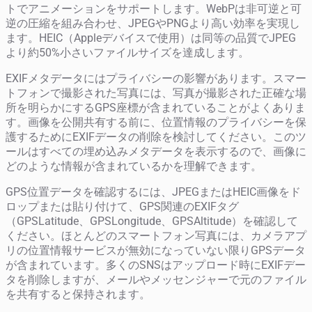
トでアニメーションをサポートします。WebPは非可逆と可
逆の圧縮を組み合わせ、JPEGやPNGより高い効率を実現し
ます。HEIC（Appleデバイスで使用）は同等の品質でJPEG
より約50%小さいファイルサイズを達成します。
EXIFメタデータにはプライバシーの影響があります。スマー
トフォンで撮影された写真には、写真が撮影された正確な場
所を明らかにするGPS座標が含まれていることがよくありま
す。画像を公開共有する前に、位置情報のプライバシーを保
護するためにEXIFデータの削除を検討してください。このツ
ールはすべての埋め込みメタデータを表示するので、画像に
どのような情報が含まれているかを理解できます。
GPS位置データを確認するには、JPEGまたはHEIC画像をド
ロップまたは貼り付けて、GPS関連のEXIFタグ
（GPSLatitude、GPSLongitude、GPSAltitude）を確認して
ください。ほとんどのスマートフォン写真には、カメラアプ
リの位置情報サービスが無効になっていない限りGPSデータ
が含まれています。多くのSNSはアップロード時にEXIFデー
タを削除しますが、メールやメッセンジャーで元のファイル
を共有すると保持されます。