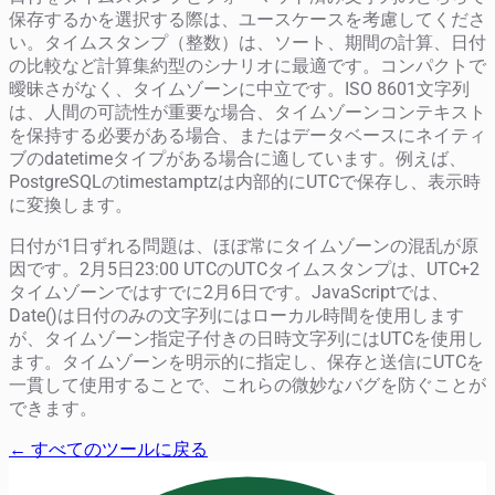
保存するかを選択する際は、ユースケースを考慮してくださ
い。タイムスタンプ（整数）は、ソート、期間の計算、日付
の比較など計算集約型のシナリオに最適です。コンパクトで
曖昧さがなく、タイムゾーンに中立です。ISO 8601文字列
は、人間の可読性が重要な場合、タイムゾーンコンテキスト
を保持する必要がある場合、またはデータベースにネイティ
ブのdatetimeタイプがある場合に適しています。例えば、
PostgreSQLのtimestamptzは内部的にUTCで保存し、表示時
に変換します。
日付が1日ずれる問題は、ほぼ常にタイムゾーンの混乱が原
因です。2月5日23:00 UTCのUTCタイムスタンプは、UTC+2
タイムゾーンではすでに2月6日です。JavaScriptでは、
Date()は日付のみの文字列にはローカル時間を使用します
が、タイムゾーン指定子付きの日時文字列にはUTCを使用し
ます。タイムゾーンを明示的に指定し、保存と送信にUTCを
一貫して使用することで、これらの微妙なバグを防ぐことが
できます。
← すべてのツールに戻る