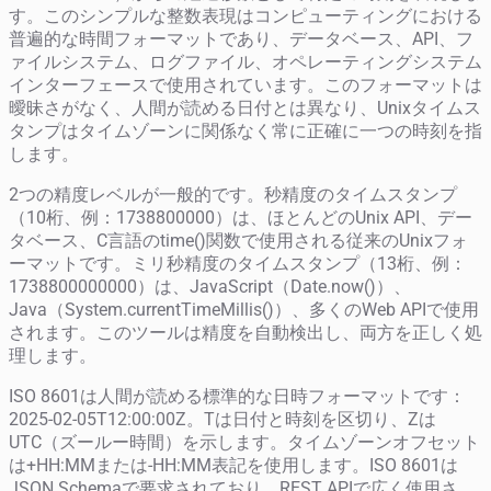
す。このシンプルな整数表現はコンピューティングにおける
普遍的な時間フォーマットであり、データベース、API、フ
ァイルシステム、ログファイル、オペレーティングシステム
インターフェースで使用されています。このフォーマットは
曖昧さがなく、人間が読める日付とは異なり、Unixタイムス
タンプはタイムゾーンに関係なく常に正確に一つの時刻を指
します。
2つの精度レベルが一般的です。秒精度のタイムスタンプ
（10桁、例：1738800000）は、ほとんどのUnix API、デー
タベース、C言語のtime()関数で使用される従来のUnixフォ
ーマットです。ミリ秒精度のタイムスタンプ（13桁、例：
1738800000000）は、JavaScript（Date.now()）、
Java（System.currentTimeMillis()）、多くのWeb APIで使用
されます。このツールは精度を自動検出し、両方を正しく処
理します。
ISO 8601は人間が読める標準的な日時フォーマットです：
2025-02-05T12:00:00Z。Tは日付と時刻を区切り、Zは
UTC（ズールー時間）を示します。タイムゾーンオフセット
は+HH:MMまたは-HH:MM表記を使用します。ISO 8601は
JSON Schemaで要求されており、REST APIで広く使用さ