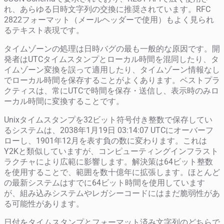
れ、あらゆる日時文字列の交換に推奨されています。RFC
2822フォーマット（メールヘッダーで使用）もよく見られ
るテキスト表現です。
タイムゾーンの処理は日時バグの最も一般的な原因です。開
発者はUTCタイムスタンプとローカル時間を混同したり、タ
イムゾーン変換を誤って適用したり、タイムゾーン情報なし
でローカル時間を保存することがよくあります。ベストプラ
クティスは、常にUTCで時間を保存・送信し、表示時のみロ
ーカル時間に変換することです。
Unixタイムスタンプを32ビット符号付き整数で保存してい
るシステムは、2038年1月19日 03:14:07 UTCにオーバーフ
ローし、1901年12月を表す負の数に変わります。これは
Y2Kと類似していますが、コンピューティングインフラスト
ラクチャにより広範に影響します。解決策は64ビット整数
を使用することで、範囲を数十億年に拡張します。ほとんど
の最新システムはすでに64ビット時間を使用しています
が、組み込みシステムやレガシーコードにはまだ脆弱性があ
る可能性があります。
日付をタイムスタンプとフォーマット済み文字列のどちらで