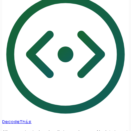
DecodeThis