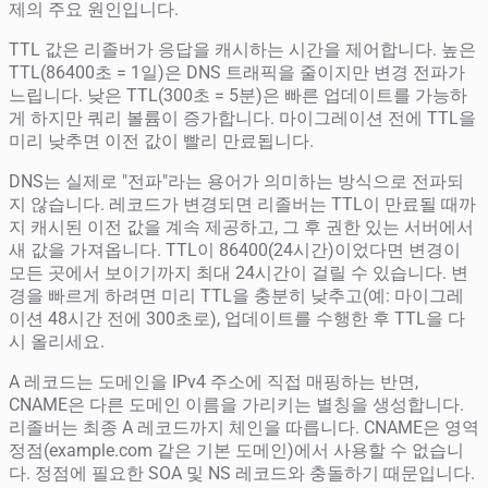
제의 주요 원인입니다.
TTL 값은 리졸버가 응답을 캐시하는 시간을 제어합니다. 높은
TTL(86400초 = 1일)은 DNS 트래픽을 줄이지만 변경 전파가
느립니다. 낮은 TTL(300초 = 5분)은 빠른 업데이트를 가능하
게 하지만 쿼리 볼륨이 증가합니다. 마이그레이션 전에 TTL을
미리 낮추면 이전 값이 빨리 만료됩니다.
DNS는 실제로 "전파"라는 용어가 의미하는 방식으로 전파되
지 않습니다. 레코드가 변경되면 리졸버는 TTL이 만료될 때까
지 캐시된 이전 값을 계속 제공하고, 그 후 권한 있는 서버에서
새 값을 가져옵니다. TTL이 86400(24시간)이었다면 변경이
모든 곳에서 보이기까지 최대 24시간이 걸릴 수 있습니다. 변
경을 빠르게 하려면 미리 TTL을 충분히 낮추고(예: 마이그레
이션 48시간 전에 300초로), 업데이트를 수행한 후 TTL을 다
시 올리세요.
A 레코드는 도메인을 IPv4 주소에 직접 매핑하는 반면,
CNAME은 다른 도메인 이름을 가리키는 별칭을 생성합니다.
리졸버는 최종 A 레코드까지 체인을 따릅니다. CNAME은 영역
정점(example.com 같은 기본 도메인)에서 사용할 수 없습니
다. 정점에 필요한 SOA 및 NS 레코드와 충돌하기 때문입니다.