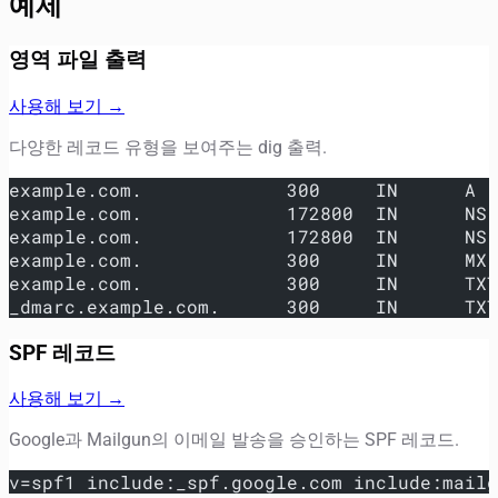
예제
영역 파일 출력
사용해 보기 →
다양한 레코드 유형을 보여주는 dig 출력.
example.com.             300     IN      A  
example.com.             172800  IN      NS 
example.com.             172800  IN      NS 
example.com.             300     IN      MX
example.com.             300     IN      TXT
_dmarc.example.com.      300     IN      TXT
SPF 레코드
사용해 보기 →
Google과 Mailgun의 이메일 발송을 승인하는 SPF 레코드.
v=spf1 include:_spf.google.com include:mailg