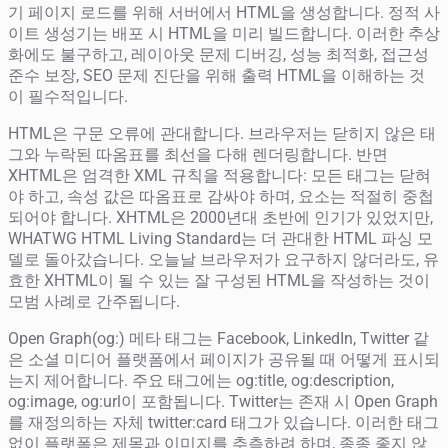
기 페이지 로드를 위해 서버에서 HTML을 생성합니다. 정적 사
이트 생성기는 배포 시 HTML을 미리 빌드합니다. 이러한 추상
화에도 불구하고, 레이아웃 문제 디버깅, 성능 최적화, 접근성
준수 보장, SEO 문제 진단을 위해 출력 HTML을 이해하는 것
이 필수적입니다.
HTML은 구문 오류에 관대합니다. 브라우저는 닫히지 않은 태
그와 누락된 따옴표를 최선을 다해 렌더링합니다. 반면
XHTML은 엄격한 XML 규칙을 적용합니다: 모든 태그는 닫혀
야 하고, 속성 값은 따옴표로 감싸야 하며, 요소는 적절히 중첩
되어야 합니다. XHTML은 2000년대 초반에 인기가 있었지만,
WHATWG HTML Living Standard는 더 관대한 HTML 파싱 모
델로 돌아갔습니다. 오늘날 브라우저가 요구하지 않더라도, 유
효한 XHTML이 될 수 있는 잘 구성된 HTML을 작성하는 것이
모범 사례로 간주됩니다.
Open Graph(og:) 메타 태그는 Facebook, LinkedIn, Twitter 같
은 소셜 미디어 플랫폼에서 페이지가 공유될 때 어떻게 표시되
는지 제어합니다. 주요 태그에는 og:title, og:description,
og:image, og:url이 포함됩니다. Twitter는 존재 시 Open Graph
를 재정의하는 자체 twitter:card 태그가 있습니다. 이러한 태그
없이 플랫폼은 제목과 이미지를 추측하려 하며, 종종 좋지 않