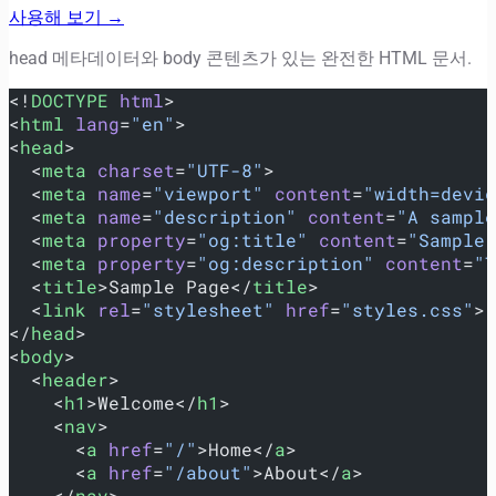
사용해 보기 →
head 메타데이터와 body 콘텐츠가 있는 완전한 HTML 문서.
<!
DOCTYPE
 html
>
<
html
 lang
=
"en"
>
<
head
>
  <
meta
 charset
=
"UTF-8"
>
  <
meta
 name
=
"viewport"
 content
=
"width=devic
  <
meta
 name
=
"description"
 content
=
"A sample
  <
meta
 property
=
"og:title"
 content
=
"Sample 
  <
meta
 property
=
"og:description"
 content
=
"T
  <
title
>Sample Page</
title
>
  <
link
 rel
=
"stylesheet"
 href
=
"styles.css"
>
</
head
>
<
body
>
  <
header
>
    <
h1
>Welcome</
h1
>
    <
nav
>
      <
a
 href
=
"/"
>Home</
a
>
      <
a
 href
=
"/about"
>About</
a
>
    </
nav
>