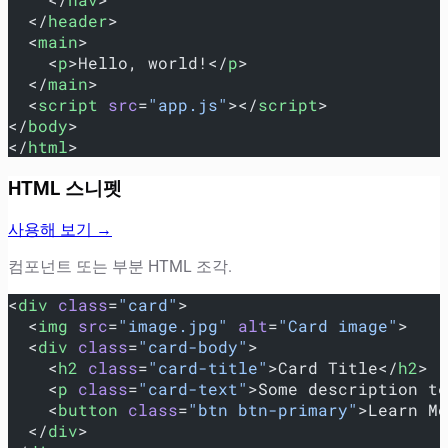
  </
header
>
  <
main
>
    <
p
>Hello, world!</
p
>
  </
main
>
  <
script
 src
=
"app.js"
></
script
>
</
body
>
</
html
>
HTML 스니펫
사용해 보기 →
컴포넌트 또는 부분 HTML 조각.
<
div
 class
=
"card"
>
  <
img
 src
=
"image.jpg"
 alt
=
"Card image"
>
  <
div
 class
=
"card-body"
>
    <
h2
 class
=
"card-title"
>Card Title</
h2
>
    <
p
 class
=
"card-text"
>Some description te
    <
button
 class
=
"btn btn-primary"
>Learn Mo
  </
div
>