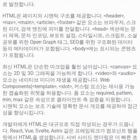
로 발전합니다.
HTML은 페이지의 시맨틱 구조를 제공합니다. <header>,
<nav>, <main>, <article>, <footer> 같은 요소는 브라우저, 스크
린 리더, 검색 엔진에 의미를 전달합니다. <head> 섹션에는 문
서 제목, 문자 인코딩, 뷰포트 설정, 스타일시트, 스크립트, 소셜
공유를 위한 Open Graph 태그, SEO를 위한 구조화된 데이터
등의 메타데이터가 포함됩니다. <body>에는 표시되는 콘텐츠
가 포함됩니다.
최신 HTML은 단순한 마크업을 훨씬 넘어섭니다. <canvas> 요
소는 2D 및 3D 그래픽을 가능하게 합니다. <video>와 <audio>
요소는 네이티브 미디어 재생을 제공합니다. Web
Components(<template>, <slot>, 커스텀 요소)는 재사용 가능
한 캡슐화된 위젯을 허용합니다. 폼 요소는 required, pattern,
min, max 같은 속성으로 클라이언트 측 검증을 지원합니다.
시맨틱 요소는 보조 기술에 명확한 문서 개요를 제공하여 접근
성을 향상시킵니다.
개발자에게 HTML은 대규모로 직접 작성되는 경우가 드뭅니
다. React, Vue, Svelte, Astro 같은 프레임워크가 컴포넌트 템플
릿에서 HTML을 생성합니다. 서버 사이드 렌더링은 더 빠른 초