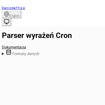
DecodeThis
English
Parser wyrażeń Cron
Dokumentacja
Formaty danych