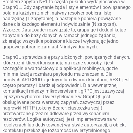
Problem zapytań N+1 to częsta pułapka wydajnościowa w
GraphQL. Gdy zapytanie żąda listy elementów i powiązanego
pola na każdym z nich, naiwny resolver pobiera listę
nadrzędną (1 zapytanie), a następnie pobiera powiązane
dane dla każdego elementu indywidualnie (N zapytań).
Wzorzec DataLoader rozwiązuje to, grupując i deduplikując
zapytania do bazy danych w ramach jednego żądania,
zbierając wszystkie potrzebne klucze i wykonując jedno
grupowe pobranie zamiast N indywidualnych.
GraphQL sprawdza się przy złożonych, powiązanych danych,
które różni klienci konsumują na różne sposoby, i jest
szczególnie wartościowy dla aplikacji mobilnych, gdzie
minimalizacja rozmiaru payloadu ma znaczenie. Dla
prostych API CRUD z jednym lub dwoma klientami, REST jest
często prostszy i bardziej odpowiedni. Dla wewnętrznej
komunikacji między mikroserwisami, gRPC jest zazwyczaj
lepszym wyborem. Uwierzytelnianie w GraphQL jest
obsługiwane poza warstwą zapytań, zazwyczaj przez
nagłówki HTTP (tokeny Bearer, ciasteczka sesji)
przetwarzane przez middleware przed wykonaniem
resolverów. Logika autoryzacji jest implementowana w
resolverach lub dedykowanej warstwie autoryzacji, a obiekt
kontekstu przekazuje tożsamość uwierzytelnionego