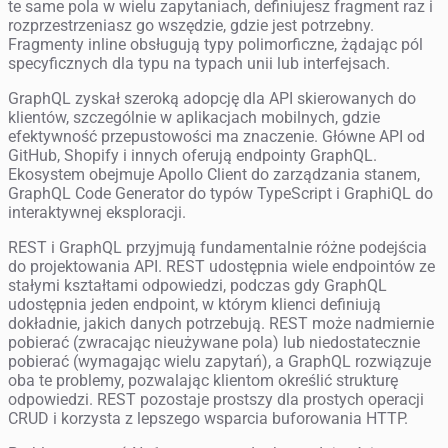
te same pola w wielu zapytaniach, definiujesz fragment raz i
rozprzestrzeniasz go wszędzie, gdzie jest potrzebny.
Fragmenty inline obsługują typy polimorficzne, żądając pól
specyficznych dla typu na typach unii lub interfejsach.
GraphQL zyskał szeroką adopcję dla API skierowanych do
klientów, szczególnie w aplikacjach mobilnych, gdzie
efektywność przepustowości ma znaczenie. Główne API od
GitHub, Shopify i innych oferują endpointy GraphQL.
Ekosystem obejmuje Apollo Client do zarządzania stanem,
GraphQL Code Generator do typów TypeScript i GraphiQL do
interaktywnej eksploracji.
REST i GraphQL przyjmują fundamentalnie różne podejścia
do projektowania API. REST udostępnia wiele endpointów ze
stałymi kształtami odpowiedzi, podczas gdy GraphQL
udostępnia jeden endpoint, w którym klienci definiują
dokładnie, jakich danych potrzebują. REST może nadmiernie
pobierać (zwracając nieużywane pola) lub niedostatecznie
pobierać (wymagając wielu zapytań), a GraphQL rozwiązuje
oba te problemy, pozwalając klientom określić strukturę
odpowiedzi. REST pozostaje prostszy dla prostych operacji
CRUD i korzysta z lepszego wsparcia buforowania HTTP.