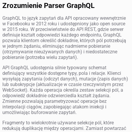
Zrozumienie Parser GraphQL
GraphQL to język zapytań dla API opracowany wewnętrznie
w Facebooku w 2012 roku i udostępniony jako open source
w 2015 roku. W przeciwieństwie do API REST, gdzie serwer
definiuje kształt odpowiedzi każdego endpointu, GraphQL
pozwala klientom określić dokładnie, których pól potrzebują
w jednym żądaniu, eliminując nadmierne pobieranie
(otrzymywanie nieużywanych danych) i niedostateczne
pobieranie (potrzeba wielu zapytań).
API GraphQL udostępnia silnie typowany schemat
definiujący wszystkie dostępne typy, pola i relacje. Klienci
wysyłają zapytania (odczyt danych), mutacje (zapis danych)
lub subskrypcje (aktualizacje w czasie rzeczywistym przez
WebSocket). Każda operacja określa zestaw selekcji pól, a
odpowiedź dokładnie odzwierciedla kształt żądania.
Zmienne pozwalają parametryzować operacje bez
interpolacji ciągów, zapobiegając atakom iniekcji i
umożliwiając buforowanie zapytań.
Fragmenty to wielokrotnie używane selekcje pól, które
redukują duplikację między operacjami. Zamiast powtarzać