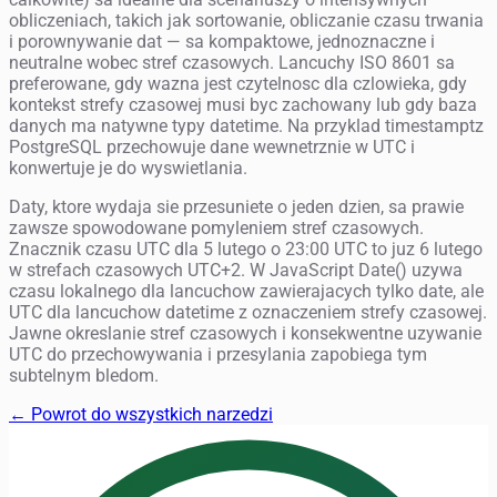
obliczeniach, takich jak sortowanie, obliczanie czasu trwania
i porownywanie dat — sa kompaktowe, jednoznaczne i
neutralne wobec stref czasowych. Lancuchy ISO 8601 sa
preferowane, gdy wazna jest czytelnosc dla czlowieka, gdy
kontekst strefy czasowej musi byc zachowany lub gdy baza
danych ma natywne typy datetime. Na przyklad timestamptz
PostgreSQL przechowuje dane wewnetrznie w UTC i
konwertuje je do wyswietlania.
Daty, ktore wydaja sie przesuniete o jeden dzien, sa prawie
zawsze spowodowane pomyleniem stref czasowych.
Znacznik czasu UTC dla 5 lutego o 23:00 UTC to juz 6 lutego
w strefach czasowych UTC+2. W JavaScript Date() uzywa
czasu lokalnego dla lancuchow zawierajacych tylko date, ale
UTC dla lancuchow datetime z oznaczeniem strefy czasowej.
Jawne okreslanie stref czasowych i konsekwentne uzywanie
UTC do przechowywania i przesylania zapobiega tym
subtelnym bledom.
← Powrot do wszystkich narzedzi