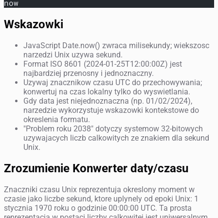
now
Wskazowki
JavaScript Date.now() zwraca milisekundy; wiekszosc
narzedzi Unix uzywa sekund.
Format ISO 8601 (2024-01-25T12:00:00Z) jest
najbardziej przenosny i jednoznaczny.
Uzywaj znacznikow czasu UTC do przechowywania;
konwertuj na czas lokalny tylko do wyswietlania.
Gdy data jest niejednoznaczna (np. 01/02/2024),
narzedzie wykorzystuje wskazowki kontekstowe do
okreslenia formatu.
"Problem roku 2038" dotyczy systemow 32-bitowych
uzywajacych liczb calkowitych ze znakiem dla sekund
Unix.
Zrozumienie Konwerter daty/czasu
Znaczniki czasu Unix reprezentuja okreslony moment w
czasie jako liczbe sekund, ktore uplynely od epoki Unix: 1
stycznia 1970 roku o godzinie 00:00:00 UTC. Ta prosta
reprezentacja w postaci liczby calkowitej jest uniwersalnym