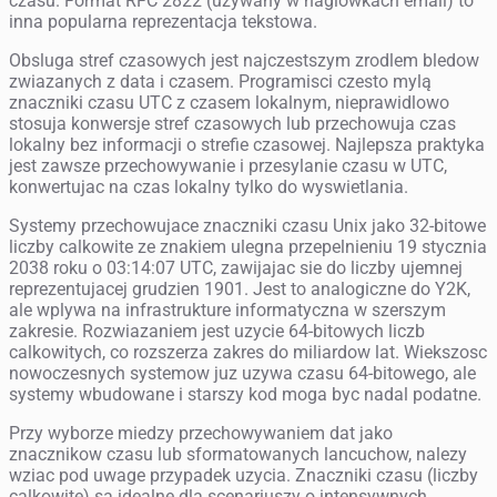
czasu. Format RFC 2822 (uzywany w naglowkach email) to
inna popularna reprezentacja tekstowa.
Obsluga stref czasowych jest najczestszym zrodlem bledow
zwiazanych z data i czasem. Programisci czesto mylą
znaczniki czasu UTC z czasem lokalnym, nieprawidlowo
stosuja konwersje stref czasowych lub przechowuja czas
lokalny bez informacji o strefie czasowej. Najlepsza praktyka
jest zawsze przechowywanie i przesylanie czasu w UTC,
konwertujac na czas lokalny tylko do wyswietlania.
Systemy przechowujace znaczniki czasu Unix jako 32-bitowe
liczby calkowite ze znakiem ulegna przepelnieniu 19 stycznia
2038 roku o 03:14:07 UTC, zawijajac sie do liczby ujemnej
reprezentujacej grudzien 1901. Jest to analogiczne do Y2K,
ale wplywa na infrastrukture informatyczna w szerszym
zakresie. Rozwiazaniem jest uzycie 64-bitowych liczb
calkowitych, co rozszerza zakres do miliardow lat. Wiekszosc
nowoczesnych systemow juz uzywa czasu 64-bitowego, ale
systemy wbudowane i starszy kod moga byc nadal podatne.
Przy wyborze miedzy przechowywaniem dat jako
znacznikow czasu lub sformatowanych lancuchow, nalezy
wziac pod uwage przypadek uzycia. Znaczniki czasu (liczby
calkowite) sa idealne dla scenariuszy o intensywnych