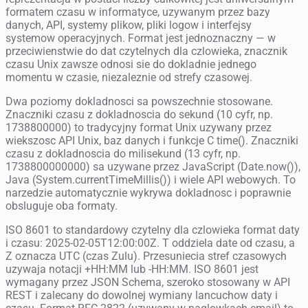
formatem czasu w informatyce, uzywanym przez bazy
danych, API, systemy plikow, pliki logow i interfejsy
systemow operacyjnych. Format jest jednoznaczny — w
przeciwienstwie do dat czytelnych dla czlowieka, znacznik
czasu Unix zawsze odnosi sie do dokladnie jednego
momentu w czasie, niezaleznie od strefy czasowej.
Dwa poziomy dokladnosci sa powszechnie stosowane.
Znaczniki czasu z dokladnoscia do sekund (10 cyfr, np.
1738800000) to tradycyjny format Unix uzywany przez
wiekszosc API Unix, baz danych i funkcje C time(). Znaczniki
czasu z dokladnoscia do milisekund (13 cyfr, np.
1738800000000) sa uzywane przez JavaScript (Date.now()),
Java (System.currentTimeMillis()) i wiele API webowych. To
narzedzie automatycznie wykrywa dokladnosc i poprawnie
obsluguje oba formaty.
ISO 8601 to standardowy czytelny dla czlowieka format daty
i czasu: 2025-02-05T12:00:00Z. T oddziela date od czasu, a
Z oznacza UTC (czas Zulu). Przesuniecia stref czasowych
uzywaja notacji +HH:MM lub -HH:MM. ISO 8601 jest
wymagany przez JSON Schema, szeroko stosowany w API
REST i zalecany do dowolnej wymiany lancuchow daty i