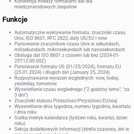
Konwersja miedzy formatami dat dla
miedzynarodowych zespolow
Funkcje
Automatyczne wykrywanie formatu: znaczniki czasu
Unix, ISO 8601, RFC 2822, daty US/EU i inne
Parsowanie znacznikow czasu Unix w sekundach,
milisekundach, mikrosekundach lub nanosekundach
Obsluga dat ISO 8601 z czasem lub bez (2024-01-
25T12:00:00Z)
Parsowanie formatu US (01/25/2024), formatu EU
(25.01.2024) i dlugich dat (January 25, 2024)
Rozpoznawanie wyrazen wzglednych: now, today,
yesterday, tomorrow
Wyswietlanie czasu wzglednego ("2 godziny temu", "za
3 dni")
Znaczniki statusu Przeszlosc/Przyszlosc/Dzisiaj
Wyswietlanie dnia tygodnia, numeru tygodnia, kwartalu
i dnia roku
Siatka metryk kalendarza (tydzien roku, kwartal, dzien
roku)
Sekcja dodatkowych informacji (strefa czasowa, dni w