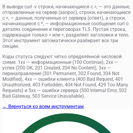
В выводе curl -v строки, начинающиеся с >, — это данные,
отправленные на сервер (запрос), строки, начинающиеся
с <, — данные, полученные от сервера (ответ), а строки,
начинающиеся с *, — информационные сообщения curl о
деталях соединения и переговорах TLS. Пустая строка,
содержащая только > или <, разделяет заголовки и тело.
Этот инструмент автоматически разбирает все три
секции.
Коды статуса следуют чётко определённой числовой
схеме: 1xx — информационные (100 Continue), 2xx —
успех (200 OK, 201 Created, 204 No Content), 3xx —
перенаправление (301 Permanent, 302 Found, 304 Not
Modified), 4xx — ошибки клиента (400 Bad Request, 401
Unauthorized, 403 Forbidden, 404 Not Found, 429 Too Many
Requests) и 5xx — ошибки сервера (500 Internal Error, 502
Bad Gateway, 503 Service Unavailable).
← Вернуться ко всем инструментам