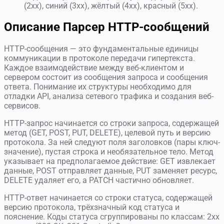
(2xx), синий (3xx), жёлтый (4xx), красный (5xx).
Описание Парсер HTTP-сообщений
HTTP-сообщения — это фундаментальные единицы
коммуникации в протоколе передачи гипертекста.
Каждое взаимодействие между веб-клиентом и
сервером состоит из сообщения запроса и сообщения
ответа. Понимание их структуры необходимо для
отладки API, анализа сетевого трафика и создания веб-
сервисов.
HTTP-запрос начинается со строки запроса, содержащей
метод (GET, POST, PUT, DELETE), целевой путь и версию
протокола. За ней следуют поля заголовков (пары ключ-
значение), пустая строка и необязательное тело. Метод
указывает на предполагаемое действие: GET извлекает
данные, POST отправляет данные, PUT заменяет ресурс,
DELETE удаляет его, а PATCH частично обновляет.
HTTP-ответ начинается со строки статуса, содержащей
версию протокола, трёхзначный код статуса и
пояснение. Коды статуса сгруппированы по классам: 2xx