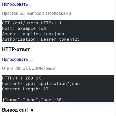
Попробовать →
Простой GET-запрос с заголовками
GET /api/users HTTP/1.1
Host: example.com
Accept: application/json
Authorization: Bearer token123
HTTP-ответ
Попробовать →
Ответ 200 OK с JSON-телом
HTTP/1.1 200 OK
Content-Type: application/json
Content-Length: 27
{"name":"John","age":30}
Вывод curl -v