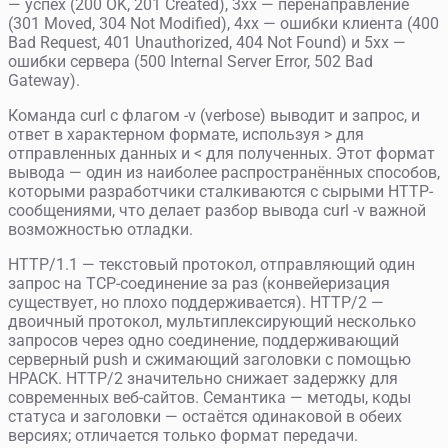
— успех (200 OK, 201 Created), 3xx — перенаправление
(301 Moved, 304 Not Modified), 4xx — ошибки клиента (400
Bad Request, 401 Unauthorized, 404 Not Found) и 5xx —
ошибки сервера (500 Internal Server Error, 502 Bad
Gateway).
Команда curl с флагом -v (verbose) выводит и запрос, и
ответ в характерном формате, используя > для
отправленных данных и < для полученных. Этот формат
вывода — один из наиболее распространённых способов,
которыми разработчики сталкиваются с сырыми HTTP-
сообщениями, что делает разбор вывода curl -v важной
возможностью отладки.
HTTP/1.1 — текстовый протокол, отправляющий один
запрос на TCP-соединение за раз (конвейеризация
существует, но плохо поддерживается). HTTP/2 —
двоичный протокол, мультиплексирующий несколько
запросов через одно соединение, поддерживающий
серверный push и сжимающий заголовки с помощью
HPACK. HTTP/2 значительно снижает задержку для
современных веб-сайтов. Семантика — методы, коды
статуса и заголовки — остаётся одинаковой в обеих
версиях; отличается только формат передачи.