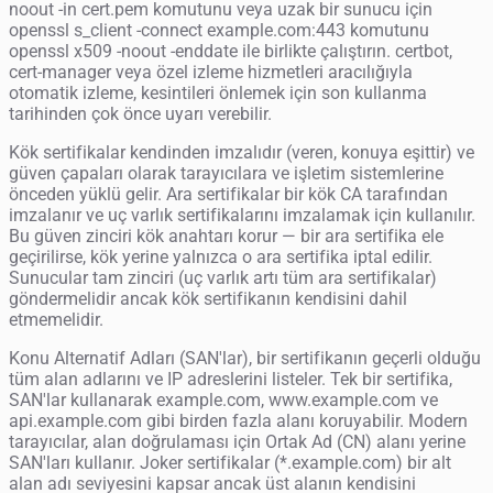
noout -in cert.pem komutunu veya uzak bir sunucu için
openssl s_client -connect example.com:443 komutunu
openssl x509 -noout -enddate ile birlikte çalıştırın. certbot,
cert-manager veya özel izleme hizmetleri aracılığıyla
otomatik izleme, kesintileri önlemek için son kullanma
tarihinden çok önce uyarı verebilir.
Kök sertifikalar kendinden imzalıdır (veren, konuya eşittir) ve
güven çapaları olarak tarayıcılara ve işletim sistemlerine
önceden yüklü gelir. Ara sertifikalar bir kök CA tarafından
imzalanır ve uç varlık sertifikalarını imzalamak için kullanılır.
Bu güven zinciri kök anahtarı korur — bir ara sertifika ele
geçirilirse, kök yerine yalnızca o ara sertifika iptal edilir.
Sunucular tam zinciri (uç varlık artı tüm ara sertifikalar)
göndermelidir ancak kök sertifikanın kendisini dahil
etmemelidir.
Konu Alternatif Adları (SAN'lar), bir sertifikanın geçerli olduğu
tüm alan adlarını ve IP adreslerini listeler. Tek bir sertifika,
SAN'lar kullanarak example.com, www.example.com ve
api.example.com gibi birden fazla alanı koruyabilir. Modern
tarayıcılar, alan doğrulaması için Ortak Ad (CN) alanı yerine
SAN'ları kullanır. Joker sertifikalar (*.example.com) bir alt
alan adı seviyesini kapsar ancak üst alanın kendisini