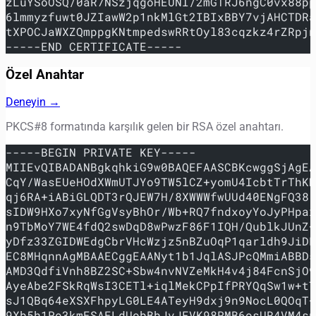
zLuYSoOSQ/0aR7NSzjqgoHEUNI/2mGTRJ6ngC0vx88pp
6lmmyzfuwt0JZIawW2p1nkMlGt2IBIxBBY7vjAHCTDRa
tXPOCJaWXZQmppgKNtmpedswRRtOyl83cqzkz4rZRpjn
-----END CERTIFICATE-----
Özel Anahtar
Deneyin →
PKCS#8 formatında karşılık gelen bir RSA özel anahtarı.
-----BEGIN PRIVATE KEY-----
MIIEvQIBADANBgkqhkiG9w0BAQEFAASCBKcwggSjAgEA
CqY/WasEUeHOdXWmUTJYo9TW5lCZ+yomU4IcbtTrThKH
qj6RA+iABiGLQDT3rQJEW7H/8XWWWfwUUd40ENgFQ38r
sIDW9HXo7xyNfGgVsyBhOr/Wb+RQ7fndxoyYoJyPHpax
n9TbMoY7WE4fdQ2swDqD8wPwzF86F1IQH/QublkJUnZ+
yDfz33ZGIDWEdgCbrVHcWzjz5nBZuOqP1qarldh9JiDL
EC8MHqnnAgMBAAECggEAANyt1b1JqlASJPcQMmiABBDs
AMD3QdfiVnh8BZ2SC+Sbw4nvNVZeMkH4v4j84FcnSjO9
AyeAbe2FSkRqWsI3CETl+iqlMekCPpIfPRYQqSw1w+tT
sJ1QBq64eXSXFhpyLG0LE4ATeyH9dxj9n9NocL0QOqT+
9Xb5h1Po3kmESAELdUobBbJvJFVK98PMB6osUR4VM4sn