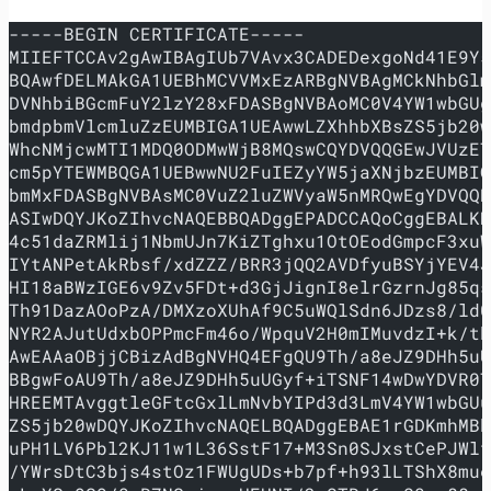
-----BEGIN CERTIFICATE-----
MIIEFTCCAv2gAwIBAgIUb7VAvx3CADEDexgoNd41E9Y5
BQAwfDELMAkGA1UEBhMCVVMxEzARBgNVBAgMCkNhbGlm
DVNhbiBGcmFuY2lzY28xFDASBgNVBAoMC0V4YW1wbGUg
bmdpbmVlcmluZzEUMBIGA1UEAwwLZXhhbXBsZS5jb20w
WhcNMjcwMTI1MDQ0ODMwWjB8MQswCQYDVQQGEwJVUzET
cm5pYTEWMBQGA1UEBwwNU2FuIEZyYW5jaXNjbzEUMBIG
bmMxFDASBgNVBAsMC0VuZ2luZWVyaW5nMRQwEgYDVQQD
ASIwDQYJKoZIhvcNAQEBBQADggEPADCCAQoCggEBALKN
4c51daZRMlij1NbmUJn7KiZTghxu1OtOEodGmpcF3xuW
IYtANPetAkRbsf/xdZZZ/BRR3jQQ2AVDfyuBSYjYEV4J
HI18aBWzIGE6v9Zv5FDt+d3GjJignI8elrGzrnJg85qs
Th91DazAOoPzA/DMXzoXUhAf9C5uWQlSdn6JDzs8/ld0
NYR2AJutUdxbOPPmcFm46o/WpquV2H0mIMuvdzI+k/tk
AwEAAaOBjjCBizAdBgNVHQ4EFgQU9Th/a8eJZ9DHh5uU
BBgwFoAU9Th/a8eJZ9DHh5uUGyf+iTSNF14wDwYDVR0T
HREEMTAvggtleGFtcGxlLmNvbYIPd3d3LmV4YW1wbGUu
ZS5jb20wDQYJKoZIhvcNAQELBQADggEBAE1rGDKmhMBk
uPH1LV6Pbl2KJ11w1L36SstF17+M3Sn0SJxstCePJWlf
/YWrsDtC3bjs4stOz1FWUgUDs+b7pf+h93lLTShX8mue