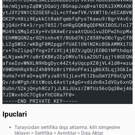
Am/mQjsnyZqBWjDQaUj/BGnapJxqB+a102Ki3XMX4QKB
ytJ3Y29N1C52GESFulL+cYfwwfVK/VXWT1b/eECABVWZ
GK2PvH8ii9EpkkCtRabFqmbfqPysTKawu9/BgrVAvEvR
EjQ4UrFK+3/rycT05I/ToHRgGQKBgQDPNXI0OSJ1nl7Y
MU49iSMqldlXy+VvSKAwErzvaAtQUolvu3DPw2hcpMxu
1EhMWQGN2qrSQYcnhvKY/BUbd7KjZ858PeOBcTgyCfBk
Li2gSWSZ/wKBgF0M2pgpffUAE1ON1N2KcBSkAMMXiTGP
rx+7nZlipqTfng+2fiVCj4jBZVJgQUjEOBG1NPthdqzO
wLNjawkPY/u0rEKBKy2EyDMVuT6iaZOUTiqj1t0GEQNo
afxwIovWNXLN9HbgDyc44Zt4yUqcpXZ0jVL4ld0+wzum
V0WDHHRqV8cZ4hB99z0riY0AnPFeilgB6X5Lqj3GkIwe
9uHa7+VFaO+aq9FyJa819ljLevPE12buGmY2P8sCgYEA
Qv/dvWPgh/KttWcoL6Axt1z4gG+vdidn8xIdVGy6xnQO
8uDn/S2kjQnyh8Cz7jJLBiJUxz/ZWfUz56cQq3Bej46o
7JIWxv6OC7Cg6xfHCGRa7F0=
-----END PRIVATE KEY-----
Ipuclari
Tarayıcıdan sertifika dışa aktarma: kilit simgesine
tıklayın > Sertifika > Ayrıntılar > Dışa Aktar.