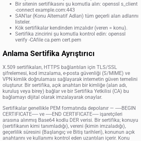
Bir sitenin sertifikasını şu komutla alın: openssl s_client
-connect example.com:443
SAN'lar (Konu Alternatif Adları) tüm geçerli alan adlarını
listeler.
Kök sertifikalar kendinden imzalıdır (veren = konu).
Sertifika zincirini şu komutla kontrol edin: openssl
verify -CAfile ca.pem cert.pem
Anlama Sertifika Ayrıştırıcı
X.509 sertifikaları, HTTPS bağlantıları için TLS/SSL
şifrelemesi, kod imzalama, e-posta güvenliği (S/MIME) ve
VPN kimlik doğrulaması sağlayarak internetin güven temelini
oluşturur. Bir sertifika, açık anahtarı bir kimliğe (alan adı,
kuruluş veya birey) bağlar ve bir Sertifika Yetkilisi (CA) bu
bağlamayı dijital olarak imzalayarak onaylar.
Sertifikalar genellikle PEM formatında depolanır — -----BEGIN
CERTIFICATE----- ve -----END CERTIFICATE----- işaretçileri
arasına alınmış Base64 kodlu DER verisi. Bir sertifika; konuyu
(sertifikanın kimi tanımladığı), vereni (kimin imzaladığı),
geçerlilik süresini (Başlangıç ve Bitiş tarihleri), konunun açık
anahtarını ve kullanımı kontrol eden uzantıları içerir. Konu