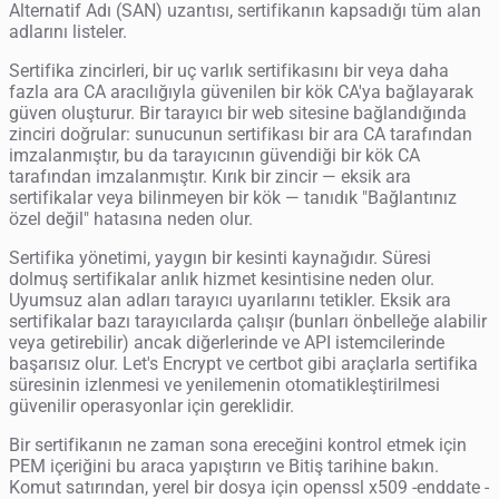
Alternatif Adı (SAN) uzantısı, sertifikanın kapsadığı tüm alan
adlarını listeler.
Sertifika zincirleri, bir uç varlık sertifikasını bir veya daha
fazla ara CA aracılığıyla güvenilen bir kök CA'ya bağlayarak
güven oluşturur. Bir tarayıcı bir web sitesine bağlandığında
zinciri doğrular: sunucunun sertifikası bir ara CA tarafından
imzalanmıştır, bu da tarayıcının güvendiği bir kök CA
tarafından imzalanmıştır. Kırık bir zincir — eksik ara
sertifikalar veya bilinmeyen bir kök — tanıdık "Bağlantınız
özel değil" hatasına neden olur.
Sertifika yönetimi, yaygın bir kesinti kaynağıdır. Süresi
dolmuş sertifikalar anlık hizmet kesintisine neden olur.
Uyumsuz alan adları tarayıcı uyarılarını tetikler. Eksik ara
sertifikalar bazı tarayıcılarda çalışır (bunları önbelleğe alabilir
veya getirebilir) ancak diğerlerinde ve API istemcilerinde
başarısız olur. Let's Encrypt ve certbot gibi araçlarla sertifika
süresinin izlenmesi ve yenilemenin otomatikleştirilmesi
güvenilir operasyonlar için gereklidir.
Bir sertifikanın ne zaman sona ereceğini kontrol etmek için
PEM içeriğini bu araca yapıştırın ve Bitiş tarihine bakın.
Komut satırından, yerel bir dosya için openssl x509 -enddate -