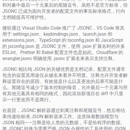
和对象中最后一个元素后的尾随逗号。虽然不是官方标准，但
JSONC 已成为面向开发者的配置文件的事实标准格式，行内
文档能提高可维护性。
微软通过 Visual Studio Code 推广了 JSONC，VS Code 将其
用于 settings.json、keybindings.json、launch.json 和
extensions.json。TypeScript 的 tsconfig.json 和 JavaScript
的 jsconfig.json 是 JSONC 文件，使用 .json 扩展名时的许多
ESLint、Prettier 和 Babel 配置文件也是如此。Cloudflare 的
wrangler.jsonc 明确使用 .jsonc 扩展名来表示支持注释。
JSONC 相比纯 JSON 的关键优势是文档记录。配置文件通常
包含的设置其用途仅从键名来看并不明显。注释允许开发者解
释设置存在的原因、有效值是什么以及更改的后果可能是什
么。尾随逗号减少了版本控制的噪音，允许最后一个元素与所
有其他元素具有相同的格式，因此添加新项目在 diff 中只显
示一行更改而不是两行。
在底层，JSONC 解析器通过剥离注释和尾随逗号，然后将结
果传递给标准 JSON 解析器来工作。这意味着数据模型与
JSON 相同——注释是给人类的元数据，不是给程序的数据。
将 JSONC 转换为需要严格 JSON 合规性的工具使用的 JSON