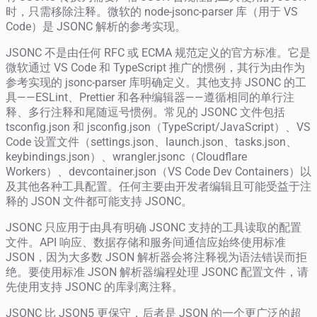
时，只需移除注释。微软的 node-jsonc-parser 库（用于 VS
Code）是 JSONC 解析的参考实现。
JSONC 不是由任何 RFC 或 ECMA 规范定义的官方标准。它是
微软通过 VS Code 和 TypeScript 推广的惯例，其行为由作为
参考实现的 jsonc-parser 库明确定义。其他支持 JSONC 的工
具——ESLint、Prettier 和各种编辑器——遵循相同的单行注
释、多行注释和尾随逗号惯例。常见的 JSONC 文件包括
tsconfig.json 和 jsconfig.json（TypeScript/JavaScript）、VS
Code 设置文件（settings.json、launch.json、tasks.json、
keybindings.json）、wrangler.jsonc（Cloudflare
Workers）、devcontainer.json（VS Code Dev Containers）以
及其他各种工具配置。任何主要由开发者编辑且可能受益于注
释的 JSON 文件都可能支持 JSONC。
JSONC 只应用于由具有明确 JSONC 支持的工具读取的配置
文件。API 响应、数据存储和服务间通信应始终使用标准
JSON，因为大多数 JSON 解析器会将注释视为语法错误而拒
绝。要使用标准 JSON 解析器编程处理 JSONC 配置文件，请
先使用支持 JSONC 的库剥离注释。
JSONC 比 JSON5 更保守，后者是 JSON 的一个更广泛的超